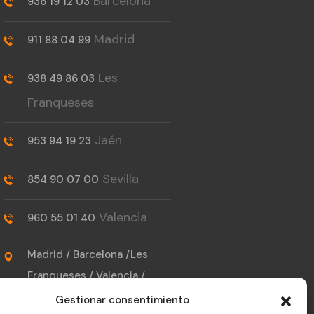
Barcelona
936 19 12 03
Madrid
911 88 04 99
Les
938 49 86 03
Franqueses
Jaén
953 94 19 23
Sevilla
854 90 07 00
Valencia
960 55 01 40
Madrid / Barcelona /Les
Franqueses / Valencia /
Sevilla / Jaén
Gestionar consentimiento