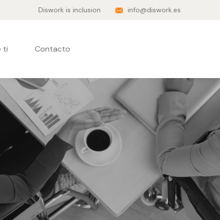
Diswork is inclusion
info@diswork.es
 ti
Contacto