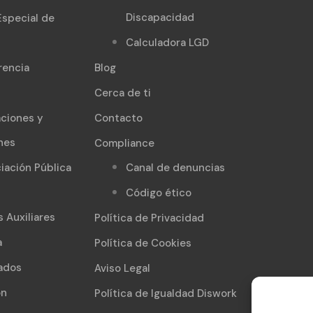
Discapacidad
Especial de
Calculadora LGD
rencia
Blog
Cerca de ti
aciones y
Contacto
nes
Compliance
iación Pública
Canal de denuncias
Código ético
s Auxiliares
Política de Privacidad
a
Política de Cookies
ados
Aviso Legal
ón
Política de Igualdad Diswork