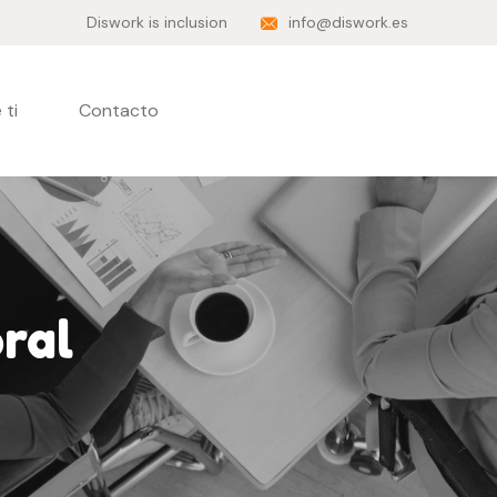
Diswork is inclusion
info@diswork.es
 ti
Contacto
oral