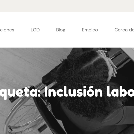
uciones
LGD
Blog
Empleo
Cerca de
iqueta:
Inclusión lab