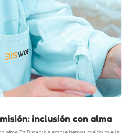
misión: inclusión con alma
con alma En Diswork siempre hemos creído que la